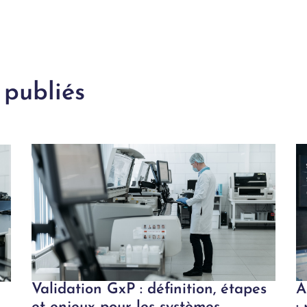
 publiés
Validation GxP : définition, étapes
A