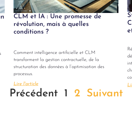
S
CLM et IA : Une promesse de
un
C
révolution, mais à quelles
e
conditions ?
Ré
Comment intelligence artificielle et CLM
s
dé
transforment la gestion contractuelle, de la
in
structuration des données à l’optimisation des
ch
processus.
co
Lire l'article
Li
Précédent
1
2
Suivant