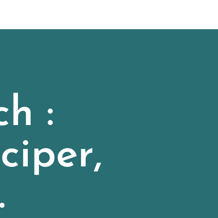
h :
ciper,
.