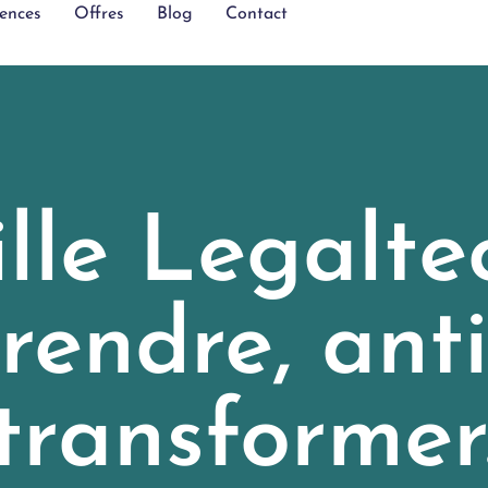
ences
Offres
Blog
Contact
ille Legaltec
endre, anti
transformer