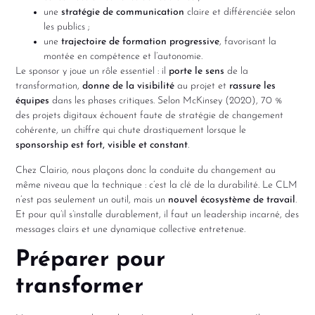
une
stratégie de communication
claire et différenciée selon
les publics ;
une
trajectoire de formation progressive
, favorisant la
montée en compétence et l’autonomie.
Le sponsor y joue un rôle essentiel : il
porte le sens
de la
transformation,
donne de la visibilité
au projet et
rassure les
équipes
dans les phases critiques. Selon McKinsey (2020), 70 %
des projets digitaux échouent faute de stratégie de changement
cohérente, un chiffre qui chute drastiquement lorsque le
sponsorship est fort, visible et constant
.
Chez Clairio, nous plaçons donc la conduite du changement au
même niveau que la technique : c’est la clé de la durabilité. Le CLM
n’est pas seulement un outil, mais un
nouvel écosystème de travail
.
Et pour qu’il s’installe durablement, il faut un leadership incarné, des
messages clairs et une dynamique collective entretenue.
Préparer pour
transformer