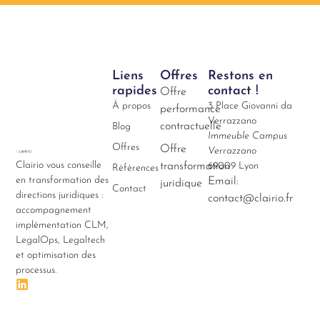
Liens
Offres
Restons en
rapides
contact !
Offre
À propos
3 Place Giovanni da
performance
Verrazzano
contractuelle
Blog
Immeuble Campus
Offres
Offre
Verrazzano
Clairio vous conseille
transformation
69009 Lyon
Références
en transformation des
Email:
juridique
Contact
directions juridiques :
contact@clairio.fr
accompagnement
implémentation CLM,
LegalOps, Legaltech
et optimisation des
processus.