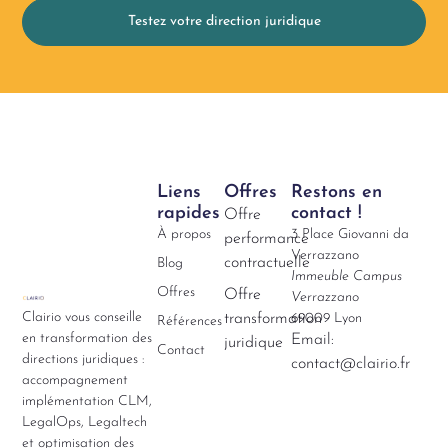
Testez votre direction juridique
Liens
Offres
Restons en
rapides
contact !
Offre
À propos
3 Place Giovanni da
performance
Verrazzano
contractuelle
Blog
Immeuble Campus
Offres
Offre
Verrazzano
Clairio vous conseille
transformation
69009 Lyon
Références
en transformation des
Email:
juridique
Contact
directions juridiques :
contact@clairio.fr
accompagnement
implémentation CLM,
LegalOps, Legaltech
et optimisation des