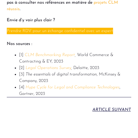
pas à consulter nos références en matière de
projets CLM
réussis
.
Envie d’y voir plus clair ?
Prendre RDV pour un échange confidentiel avec un expert
Nos sources :
[1]
CLM Benchmarking Report
,
World Commerce &
Contracting & EY, 2023
[2]
Legal Operations Survey
,
Deloitte, 2023
[3]
The essentials of digital transformation
, McKinsey &
Company, 2023
[4]
Hype Cycle for Legal and Compliance Technologies
,
Gartner, 2023
ARTICLE SUIVANT